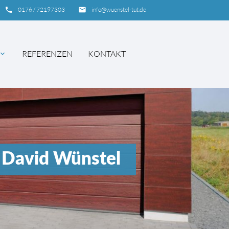
phone
0176 / 72197303
email
info@wuenstel-tut.de
REFERENZEN
KONTAKT
pand_more
SUCHEN
 David Wünstel