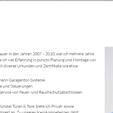
er in den Jahren 2007 – 2010, war ich mehrere Jahre
lte ich viel Erfahrung in puncto Planung und Montage von
ch diverse Urkunden und Zertifikate wie etwa:
mann Garagentor-Systeme.
be und Steuerungen.
Service von Feuer- und Rauchschutzabschlüssen.
tel Türen & Tore, biete ich Privat- sowie
direkt an. Zu unseren Kernkompetenzen zählt