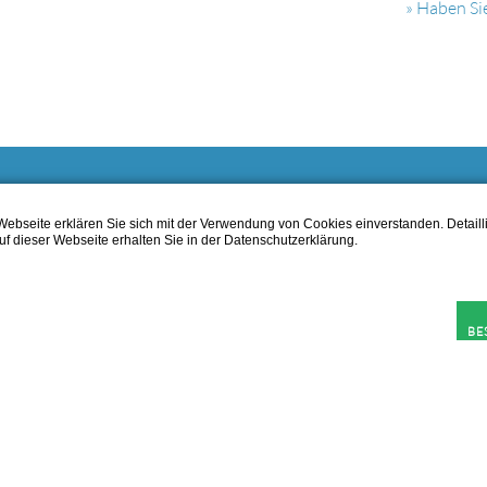
» Haben Si
helfen gerne
ebseite erklären Sie sich mit der Verwendung von Cookies einverstanden. Detailli
f dieser Webseite erhalten Sie in der Datenschutzerklärung.
nseren Kernkompetenzen zählt
die Beratung,
der Verkauf,
die Montage,
un
ndienst nach ASR A.1.7.
von
Haustüren
,
Garagentoren
,
Antrieben
sowie
dschutztüren
im Raum Kandel, Wörth, Jockgrim, Rheinzabern, Edenkoben 
BE
esamten Südpfalz.
© Wünstel Türen & Tore
Impressum
Datenschutz