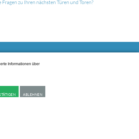
e Fragen zu Ihren nächsten Türen und Toren?
Social Media
erte Informationen über
d der
@wuenstel.tut
- und
STÄTIGEN
ABLEHNEN