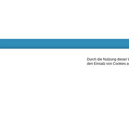
Wünstel Türen & Tore
Wir 
Durch die Nutzung dieser W
den Einsatz von Cookies au
Zu u
Außerdorf 50
Kunde
76764 Rheinzabern
Bran
Tel.:
0176 72197303
der g
Mail:
info@wuenstel-tut.de